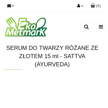
(
0
)
Zaloguj się
Zarejestruj się
Dodaj zgłoszenie
SERUM DO TWARZY RÓŻANE ZE
ZŁOTEM 15 ml - SATTVA
(AYURVEDA)