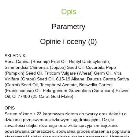
Opis
Parametry
Opinie i oceny (0)
SKŁADNIKI
Rosa Canina (Rosehip) Fruit Oil, Heptyl Undecylenate,
Simmondsia Chinensis (Jojoba) Seed Oil, Cucurbita Pepo
(Pumpkin) Seed Oil, Triticum Vulgare (Wheat) Germ Oil, Vitis
Vinifera (Grape) Seed Oil, C15-19 Alkane, Daucus Carota Sativa
(Carrot) Seed Oil, Tocopheryl Acetate, Boswellia Carterii
(Frankincense) Oil, Pelargonium Graveolens (Geranium) Flower
Oil, CI 77480 (23 Carat Gold Flake).
OPIS
Serum różane z 23 karatowym złotem do twarzy oraz dekoltu o
działaniu przeciwzmarszczkowym i ujędrniającym. Dzięki
zawartości olejku różanego oraz złota sprzyja zmniejszaniu
powstawania zmarszczek, spowalnia proces starzenia i poprawia
elastyczność skóry oraz wygładza drobne zmarszczki. Utrzymuje