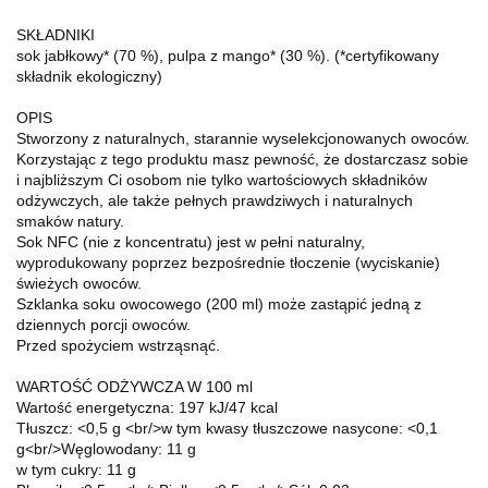
SKŁADNIKI
sok jabłkowy* (70 %), pulpa z mango* (30 %). (*certyfikowany
składnik ekologiczny)
OPIS
Stworzony z naturalnych, starannie wyselekcjonowanych owoców.
Korzystając z tego produktu masz pewność, że dostarczasz sobie
i najbliższym Ci osobom nie tylko wartościowych składników
odżywczych, ale także pełnych prawdziwych i naturalnych
smaków natury.
Sok NFC (nie z koncentratu) jest w pełni naturalny,
wyprodukowany poprzez bezpośrednie tłoczenie (wyciskanie)
świeżych owoców.
Szklanka soku owocowego (200 ml) może zastąpić jedną z
dziennych porcji owoców.
Przed spożyciem wstrząsnąć.
WARTOŚĆ ODŻYWCZA W 100 ml
Wartość energetyczna: 197 kJ/47 kcal
Tłuszcz: <0,5 g <br/>w tym kwasy tłuszczowe nasycone: <0,1
g<br/>Węglowodany: 11 g
w tym cukry: 11 g