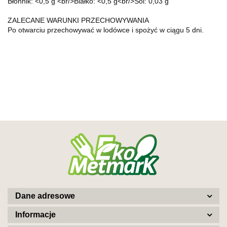
Błonnik: <0,5 g <br/>Białko: <0,5 g<br/>Sól: 0,03 g
ZALECANE WARUNKI PRZECHOWYWANIA
Po otwarciu przechowywać w lodówce i spożyć w ciągu 5 dni.
Dane adresowe
Informacje