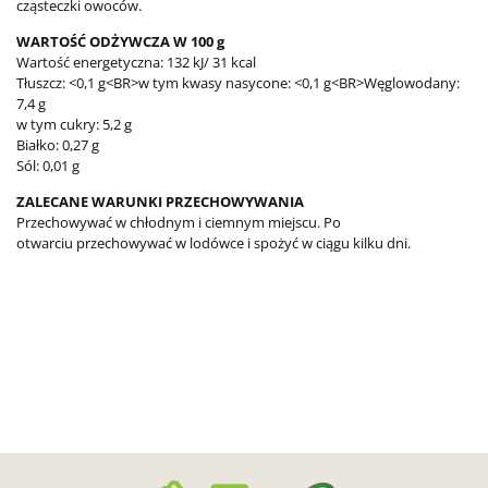
cząsteczki owoców.
WARTOŚĆ ODŻYWCZA W 100 g
Wartość energetyczna: 132 kJ/ 31 kcal
Tłuszcz: <0,1 g<BR>w tym kwasy nasycone: <0,1 g<BR>Węglowodany:
7,4 g
w tym cukry: 5,2 g
Białko: 0,27 g
Sól: 0,01 g
ZALECANE WARUNKI PRZECHOWYWANIA
Przechowywać w chłodnym i ciemnym miejscu. Po
otwarciu przechowywać w lodówce i spożyć w ciągu kilku dni.