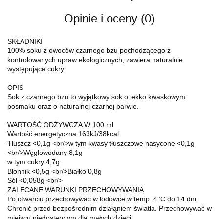
Opinie i oceny (0)
SKŁADNIKI
100% soku z owoców czarnego bzu pochodzącego z
kontrolowanych upraw ekologicznych, zawiera naturalnie
występujące cukry
OPIS
Sok z czarnego bzu to wyjątkowy sok o lekko kwaskowym
posmaku oraz o naturalnej czarnej barwie.
WARTOŚĆ ODŻYWCZA W 100 ml
Wartość energetyczna 163kJ/38kcal
Tłuszcz <0,1g <br/>w tym kwasy tłuszczowe nasycone <0,1g
<br/>Węglowodany 8,1g
w tym cukry 4,7g
Błonnik <0,5g <br/>Białko 0,8g
Sól <0,058g <br/>
ZALECANE WARUNKI PRZECHOWYWANIA
Po otwarciu przechowywać w lodówce w temp. 4°C do 14 dni.
Chronić przed bezpośrednim działąniem światła. Przechowywać w
miejscu niedostępnym dla małych dzieci.