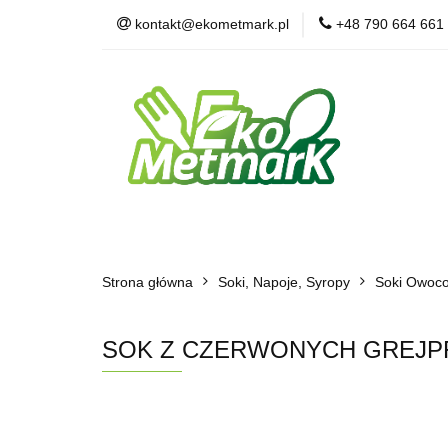
kontakt@ekometmark.pl
+48 790 664 661
Żywność Ekologic
Witaminy i Suplem
POLECAMY
B
Żywność Ekologiczna
Herbaty i Kawy
Strona główna
Dla Zwierząt
Soki, Napoje, Syropy
BLOG
POLECAMY
Soki Owoc
SOK Z CZERWONYCH GREJPFR