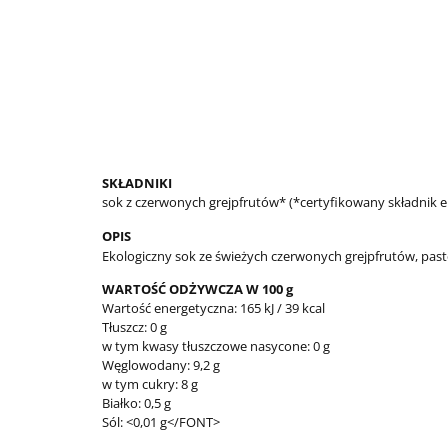
SKŁADNIKI
sok z czerwonych grejpfrutów* (*certyfikowany składnik e
OPIS
Ekologiczny sok ze świeżych czerwonych grejpfrutów, pas
WARTOŚĆ ODŻYWCZA W 100 g
Wartość energetyczna: 165 kJ / 39 kcal
Tłuszcz: 0 g
w tym kwasy tłuszczowe nasycone: 0 g
Węglowodany: 9,2 g
w tym cukry: 8 g
Białko: 0,5 g
Sól: <0,01 g</FONT>