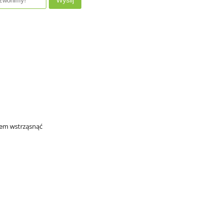
Wyślij
iem wstrząsnąć