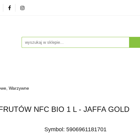
zna
Herbaty i Kawy
Soki i Napoje
Drogeria Na
enty
NA PREZENT
Dla Dzieci
Dla Zwierząt
ESTSELLERY
Soki i Napoje
Drogeria Naturalna
Witaminy i Su
owe, Warzywne
BESTSELLERY
UTÓW NFC BIO 1 L - JAFFA GOLD
Symbol:
5906961181701