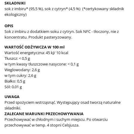
SKŁADNIKI
sok z imbiru* (95,5 %), sok z cytryn* (4,5 %) (*certykowany składnik
ekologiczny)
OPIS
Sok z imbiru z dodatkiem soku z cytryn. Sok NFC - tłoczony, nie z
koncentratu. Produkt pasteryzowany.
WARTOŚĆ ODŻYWCZA W 100 ml
Wartość energetyczna: 45 kJ/ 10 kcal
Tłuszcz: < 0,5 g
w tym kwasy tłuszczowe nasycone: < 0,1 g
Weglowodany: 2,6 g
w tym cukry: 2,6 g
Białko: 0,5 g
Sól: 0,01 g
UWAGA
Przed spożyciem wstrząsnąć. Występujący osad tworzą naturalne
składniki.
ZALECANE WARUNKI PRZECHOWYWANIA
Przechowywać w chłodnym i suchym miejscu. Po otwarciu
przechowywać w temp. 4 stopni Celsjusza.