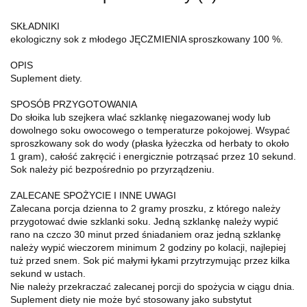
SKŁADNIKI
ekologiczny sok z młodego JĘCZMIENIA sproszkowany 100 %.
OPIS
Suplement diety.
SPOSÓB PRZYGOTOWANIA
Do słoika lub szejkera wlać szklankę niegazowanej wody lub
dowolnego soku owocowego o temperaturze pokojowej. Wsypać
sproszkowany sok do wody (płaska łyżeczka od herbaty to około
1 gram), całość zakręcić i energicznie potrząsać przez 10 sekund.
Sok należy pić bezpośrednio po przyrządzeniu.
ZALECANE SPOŻYCIE I INNE UWAGI
Zalecana porcja dzienna to 2 gramy proszku, z którego należy
przygotować dwie szklanki soku. Jedną szklankę należy wypić
rano na czczo 30 minut przed śniadaniem oraz jedną szklankę
należy wypić wieczorem minimum 2 godziny po kolacji, najlepiej
tuż przed snem. Sok pić małymi łykami przytrzymując przez kilka
sekund w ustach.
Nie należy przekraczać zalecanej porcji do spożycia w ciągu dnia.
Suplement diety nie może być stosowany jako substytut