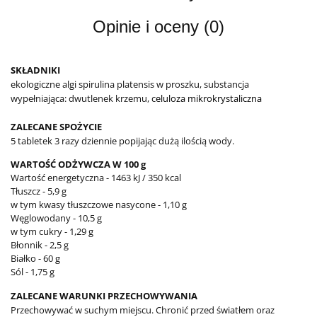
Opinie i oceny (0)
SKŁADNIKI
ekologiczne algi spirulina platensis w proszku, substancja
wypełniająca: dwutlenek krzemu, c
eluloza mikrokrystaliczna
ZALECANE SPOŻYCIE
5 tabletek 3 razy dziennie popijając dużą ilością wody.
WARTOŚĆ ODŻYWCZA W 100 g
Wartość energetyczna - 1463 kJ / 350 kcal
Tłuszcz - 5,9 g
w tym kwasy tłuszczowe nasycone - 1,10 g
Węglowodany - 10,5 g
w tym cukry - 1,29 g
Błonnik - 2,5 g
Białko - 60 g
Sól - 1,75 g
ZALECANE WARUNKI PRZECHOWYWANIA
Przechowywać w suchym miejscu. Chronić przed światłem oraz