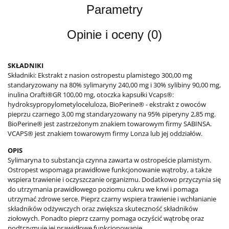
Parametry
Opinie i oceny (0)
SKŁADNIKI
Składniki: Ekstrakt z nasion ostropestu plamistego 300,00 mg
standaryzowany na 80% sylimaryny 240,00 mg i 30% sylibiny 90,00 mg,
inulina Orafti®GR 100,00 mg, otoczka kapsułki Vcaps®:
hydroksypropylometyloceluloza, BioPerine® - ekstrakt z owoców
pieprzu czarnego 3,00 mg standaryzowany na 95% piperyny 2,85 mg.
BioPerine® jest zastrzeżonym znakiem towarowym firmy SABINSA.
VCAPS® jest znakiem towarowym firmy Lonza lub jej oddziałów.
OPIS
Sylimaryna to substancja czynna zawarta w ostropeście plamistym.
Ostropest wspomaga prawidłowe funkcjonowanie wątroby, a także
wspiera trawienie i oczyszczanie organizmu. Dodatkowo przyczynia się
do utrzymania prawidłowego poziomu cukru we krwi i pomaga
utrzymać zdrowe serce. Pieprz czarny wspiera trawienie i wchłanianie
składników odżywczych oraz zwiększa skuteczność składników
ziołowych. Ponadto pieprz czarny pomaga oczyścić wątrobę oraz
podtrzymuje jej prawidłowe funkcjonowanie.