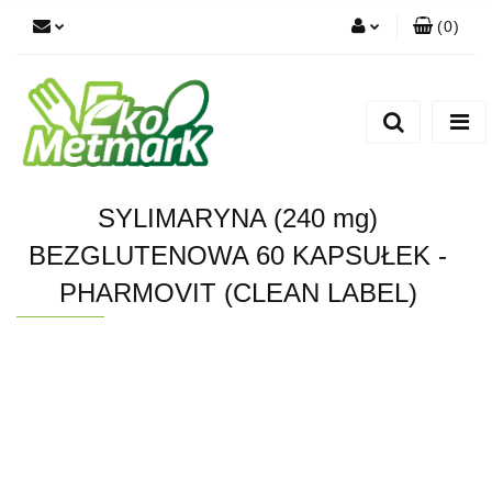
(
0
)
Zaloguj się
Zarejestruj się
Dodaj zgłoszenie
SYLIMARYNA (240 mg)
BEZGLUTENOWA 60 KAPSUŁEK -
PHARMOVIT (CLEAN LABEL)