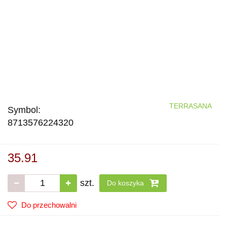
TERRASANA
Symbol:
8713576224320
35.91
szt.
Do koszyka
Do przechowalni