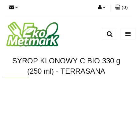
(
0
)
Zaloguj się
Zarejestruj się
Dodaj zgłoszenie
SYROP KLONOWY C BIO 330 g
(250 ml) - TERRASANA