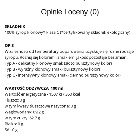
Opinie i oceny (0)
SKŁADNIK
100% syrop klonowy* klasa C (*certyfikowany składnik ekologiczny)
OPIS
W zależności od temperatury odparowania uzyskuje się różne rodzaje
syropu. Różnią się kolorem i smakiem, jakość pozostaje bez zmian.
Typ A - delikatny klonowy smak (złoto bursztynowy kolor)
Typ B - wyraźny klonowy smak (bursztynowy kolor)
Typ C - intensywny klonowy smak (ciemno bursztynowy kolor)
WARTOŚĆ ODŻYWCZA 100 ml
Wartość energetyczna - 1507 kJ / 360 kcal
Tłuszcz: 0 g
w tym kwasy tłuszczowe nasycone: 0 g
Węglowodany: 89,2 g
w tym cukry: 62,7 g
Białko: 0 g
Sól: 0 g