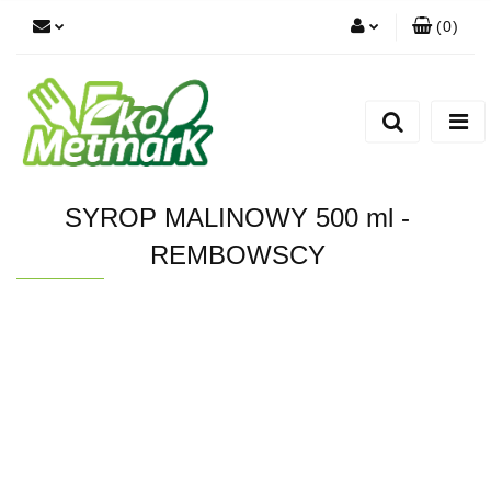
(
0
)
Zaloguj się
Zarejestruj się
Dodaj zgłoszenie
SYROP MALINOWY 500 ml -
REMBOWSCY