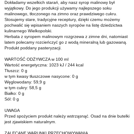
Dokładamy wszelkich starań, aby nasz syrop malinowy był
wyjątkowy. Do jego produkcji używamy najlepszego soku
malinowego, tłoczonego na zimno oraz prawdziwego cukru.
Stosujemy stare, tradycyjne receptury, dzięki czemu możemy
pochwalić się wpisaniem naszych syropów na listę dziedzictwa
kulinarnego Wielkopolski.
Herbata z syropem malinowym rozgrzewa z zimne dni, natomiast
latem polecamy rozcieńczyć go z wodą mineralną lub gazowaną.
Produkt poddany pasteryzacji.
WARTOŚĆ ODŻYWCZA w 100 ml
Wartość energetyczna: 1023 kJ / 244 kcal
Tłuszcz: 0 g
w tym kwasy tłuszczowe nasycone: 0 g
Węglowodany: 59,9 g
w tym cukry: 58,5 g
Białko: 0 g
Sól: 0 g
UWAGA
Przed spożyciem produkt należy wstrząsnąć. Osad na dnie butelki
jest zjawiskiem naturalnym.
ZALECANE WARUNKI PRZECHOWYWANIA