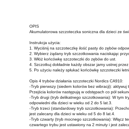
OPIS
Akumulatorowa szczoteczka soniczna dla dzieci ze świ
Instrukcja użycia:
1. Wyciśnij na szczoteczkę ilość pasty do zębów odpow
2. Wybierz żądany tryb szczotkowania naciskając prz
3. Włóż końcówkę szczoteczki do zębów do ust.
4. Szczotkuj dokładnie każdy obszar jamy ustnej prz
5. Po użyciu należy spłukać końcówkę szczoteczki letn
Opis 4 trybów działania szczoteczki Nordics CA910:
-Tryb pierwszy (siedem kolorów bez wibracji): aktywuj t
Przejścia kolorów następują w odstępach co pół sekundy
-Tryb drugi (tryb delikatnego szczotkowania): W tym tr
odpowiedni dla dzieci w wieku od 2 do 5 lat.3.
-Tryb trzeci (standardowy tryb szczotkowania): Przech
jest zalecany dla dzieci w wieku od 5 do 8 lat.4.
-Tryb czwarty (tryb mocnego szczotkowania): Włącz ten
czwartego trybu jest ustawiony na 2 minuty i jest zalec