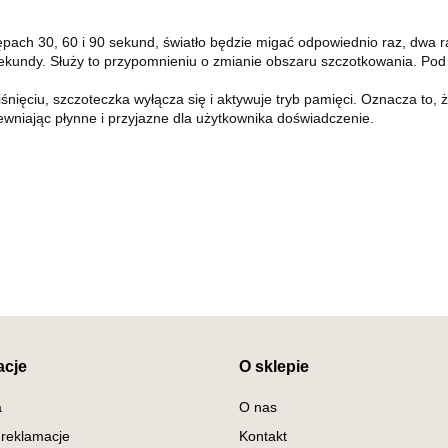
pach 30, 60 i 90 sekund, światło będzie migać odpowiednio raz, dwa raz
ł sekundy. Służy to przypomnieniu o zmianie obszaru szczotkowania. P
śnięciu, szczoteczka wyłącza się i aktywuje tryb pamięci. Oznacza to
wniając płynne i przyjazne dla użytkownika doświadczenie.
acje
O sklepie
a
O nas
 reklamacje
Kontakt