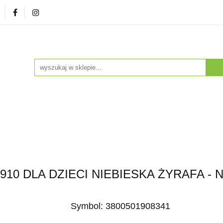
zna
Herbaty i Kawy
Soki i Napoje
Drogeria Na
enty
NA PREZENT
Dla Dzieci
Dla Zwierząt
ESTSELLERY
Soki i Napoje
Drogeria Naturalna
Witaminy i Su
BESTSELLERY
10 DLA DZIECI NIEBIESKA ŻYRAFA -
Symbol:
3800501908341