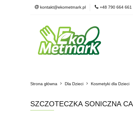
kontakt@ekometmark.pl
+48 790 664 661
Żywność Ekologic
Witaminy i Suplem
POLECAMY
B
Żywność Ekologiczna
Herbaty i Kawy
Strona główna
Dla Zwierząt
Dla Dzieci
BLOG
Kosmetyki dla Dzieci
POLECAMY
SZCZOTECZKA SONICZNA CA9