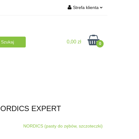
Strefa klienta
turalna
Zaloguj się
BLOG
Zarejestruj się
0,00 zł
Dodaj zgłoszenie
0
plementy
NA PREZENT
Dla Dzieci
 NORDICS EXPERT
NORDICS (pasty do zębów, szczoteczki)