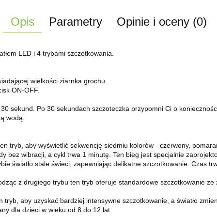
Opis
Parametry
Opinie i oceny (0)
atłem LED i 4 trybami szczotkowania.
iadającej wielkości ziarnka grochu.
ycisk ON-OFF.
ez 30 sekund. Po 30 sekundach szczoteczka przypomni Ci o koniecznośc
ią wodą.
en tryb, aby wyświetlić sekwencję siedmiu kolorów - czerwony, pomarańcz
 bez wibracji, a cykl trwa 1 minutę. Ten bieg jest specjalnie zaprojekto
ybie światło stale świeci, zapewniając delikatne szczotkowanie. Czas tr
odząc z drugiego trybu ten tryb oferuje standardowe szczotkowanie ze z
 tryb, aby uzyskać bardziej intensywne szczotkowanie, a światło zmien
any dla dzieci w wieku od 8 do 12 lat.