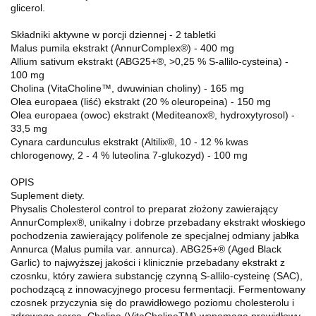
glicerol.
Składniki aktywne w porcji dziennej - 2 tabletki
Malus pumila ekstrakt (AnnurComplex®) - 400 mg
Allium sativum ekstrakt (ABG25+®, >0,25 % S-allilo-cysteina) -
100 mg
Cholina (VitaCholine™, dwuwinian choliny) - 165 mg
Olea europaea (liść) ekstrakt (20 % oleuropeina) - 150 mg
Olea europaea (owoc) ekstrakt (Mediteanox®, hydroxytyrosol) -
33,5 mg
Cynara cardunculus ekstrakt (Altilix®, 10 - 12 % kwas
chlorogenowy, 2 - 4 % luteolina 7-glukozyd) - 100 mg
OPIS
Suplement diety.
Physalis Cholesterol control to preparat złożony zawierający
AnnurComplex®, unikalny i dobrze przebadany ekstrakt włoskiego
pochodzenia zawierający polifenole ze specjalnej odmiany jabłka
Annurca (Malus pumila var. annurca). ABG25+® (Aged Black
Garlic) to najwyższej jakości i klinicznie przebadany ekstrakt z
czosnku, który zawiera substancję czynną S-allilo-cysteinę (SAC),
pochodzącą z innowacyjnego procesu fermentacji. Fermentowany
czosnek przyczynia się do prawidłowego poziomu cholesterolu i
zdrowego serca. Cholina (VitaCholineTM) wspomaga prawidłowy