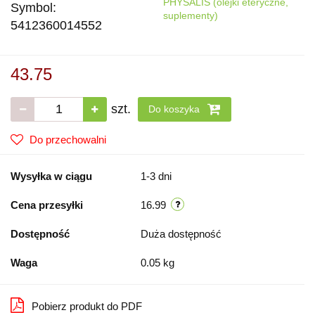
PHYSALIS (olejki eteryczne,
Symbol:
suplementy)
5412360014552
43.75
szt.
Do koszyka
Do przechowalni
Wysyłka w ciągu
1-3 dni
Cena przesyłki
16.99
Dostępność
Duża dostępność
Waga
0.05 kg
Pobierz produkt do PDF