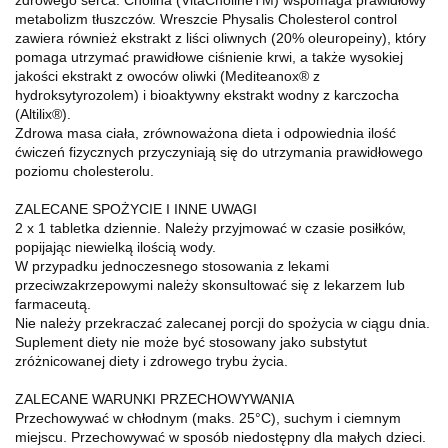
metabolizm tłuszczów. Wreszcie Physalis Cholesterol control
zawiera również ekstrakt z liści oliwnych (20% oleuropeiny), który
pomaga utrzymać prawidłowe ciśnienie krwi, a także wysokiej
jakości ekstrakt z owoców oliwki (Mediteanox® z
hydroksytyrozolem) i bioaktywny ekstrakt wodny z karczocha
(Altilix®).
Zdrowa masa ciała, zrównoważona dieta i odpowiednia ilość
ćwiczeń fizycznych przyczyniają się do utrzymania prawidłowego
poziomu cholesterolu.
ZALECANE SPOŻYCIE I INNE UWAGI
2 x 1 tabletka dziennie. Należy przyjmować w czasie posiłków,
popijając niewielką ilością wody.
W przypadku jednoczesnego stosowania z lekami
przeciwzakrzepowymi należy skonsultować się z lekarzem lub
farmaceutą.
Nie należy przekraczać zalecanej porcji do spożycia w ciągu dnia.
Suplement diety nie może być stosowany jako substytut
zróżnicowanej diety i zdrowego trybu życia.
ZALECANE WARUNKI PRZECHOWYWANIA
Przechowywać w chłodnym (maks. 25°C), suchym i ciemnym
miejscu. Przechowywać w sposób niedostępny dla małych dzieci.