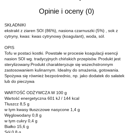
Opinie i oceny (0)
SKŁADNIKI
ekstrakt z ziaren SOI (86%), nasiona czarnuszki (5%) , sok z
cytryny, kwas: kwas cytrynowy (koagulant), woda, sól.
OPIS
Tofu w postaci kostki. Powstałe w procesie koagulacji esencji
nasion SOI wg. tradycyjnych chińskich przepisów. Produkt jest
sterylizowany.Produkt charakteryzuje się wszechstronnym
zastosowaniem kulinarnym. Idealny do smażenia, gotowania.
Spożywa się również bezpośrednio, np. jako dodatek do sałatek
lub do pieczywa
WARTOŚĆ ODŻYWCZA W 100 g
Wartość energetyczna 601 kJ / 144 kcal
Tłuszcz 8,5 g
w tym kwasy tłuszczowe nasycone 1,4 g
Węglowodany 0,8 g
w tym cukry 0,4 g
Białko 15,6 g
Sól 0,8 g