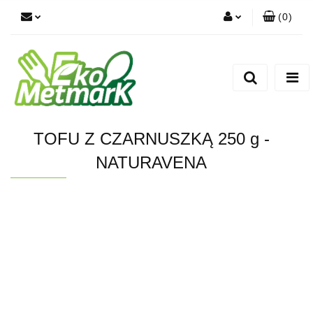
(
0
)
Zaloguj się
Zarejestruj się
Dodaj zgłoszenie
TOFU Z CZARNUSZKĄ 250 g -
NATURAVENA