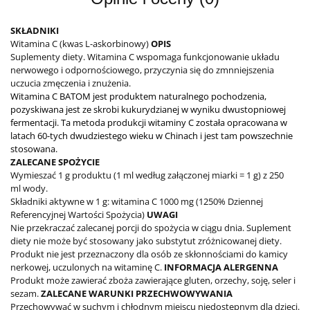
SKŁADNIKI
Witamina C (kwas L-askorbinowy)
OPIS
Suplementy diety. Witamina C wspomaga funkcjonowanie układu
nerwowego i odpornościowego, przyczynia się do zmnniejszenia
uczucia zmęczenia i znużenia.
Witamina C BATOM jest produktem naturalnego pochodzenia,
pozyskiwana jest ze skrobi kukurydzianej w wyniku dwustopniowej
fermentacji. Ta metoda produkcji witaminy C została opracowana w
latach 60-tych dwudziestego wieku w Chinach i jest tam powszechnie
stosowana.
ZALECANE SPOŻYCIE
Wymieszać 1 g produktu (1 ml według załączonej miarki = 1 g) z 250
ml wody.
Składniki aktywne w 1 g: witamina C 1000 mg (1250% Dziennej
Referencyjnej Wartości Spożycia)
UWAGI
Nie przekraczać zalecanej porcji do spożycia w ciągu dnia.
Suplement
diety nie może być stosowany jako substytut zróżnicowanej diety
.
Produkt nie jest przeznaczony dla osób ze skłonnościami do kamicy
nerkowej, uczulonych na witaminę C.
INFORMACJA ALERGENNA
Produkt może zawierać zboża zawierające gluten, orzechy, soję, seler i
sezam.
ZALECANE WARUNKI PRZECHWOWYWANIA
Przechowywać w suchym i chłodnym miejscu niedostępnym dla dzieci.