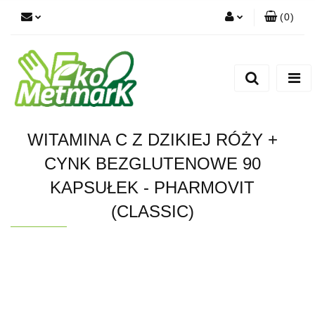
(
0
)
Zaloguj się
Zarejestruj się
Dodaj zgłoszenie
WITAMINA C Z DZIKIEJ RÓŻY +
CYNK BEZGLUTENOWE 90
KAPSUŁEK - PHARMOVIT
(CLASSIC)