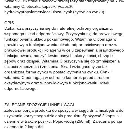
Składniki: Ekstrakt z owoców dzikiej róży standaryzowany na 70%
witaminy C, otoczka kapsułki Vcaps®:
hydroksypropylometyloceluloza, cynk (cytrynian cynku).
OPIS
Dzika róża przyczynia się do naturalnej ochrony organizmu,
wspomaga układ odpornościowy. Przyczynia się do prawidłowego
funkcjonowania układu pokarmowego. Witamina C pomaga w
prawidłowym funkcjonowaniu układu odpornościowego oraz w
prawidłowej produkcji kolagenu w celu zapewnienia prawidłowego
funkcjonowania naczyń krwionośnych, skóry, kości, chrząstki,
zębów oraz dziąseł. Witamina C przyczynia się do zmniejszenia
uczucia zmęczenia i znużenia. Skład wzbogacony został
organiczną formą cynku w postaci cytrynianu cynku. Cynk i
witamina C pomagają w ochronie komórek przed stresem
oksydacyjnym oraz w prawidłowym funkcjonowaniu układu
odpornościowego.
ZALECANE SPOŻYCIE I INNE UWAGI
Zalecana porcja produktu do spożycia w ciągu dnia niezbędna do
uzyskania korzystnego działania produktu: Spożywać 2 kapsułki
dziennie w trakcie posiłku. Popić wodą (250 ml). Zalecana porcja
dzienna to 2 kapsułki.