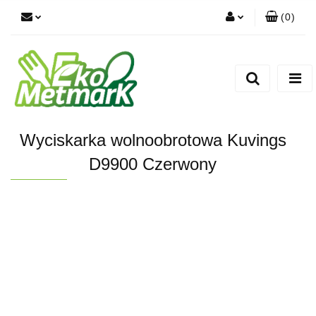
(
0
)
Zaloguj się
Zarejestruj się
Dodaj zgłoszenie
Wyciskarka wolnoobrotowa Kuvings
D9900 Czerwony