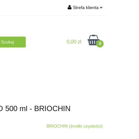
Strefa klienta
turalna
Zaloguj się
BLOG
Zarejestruj się
0,00 zł
Dodaj zgłoszenie
0
plementy
NA PREZENT
Dla Dzieci
500 ml - BRIOCHIN
BRIOCHIN (środki czystości)