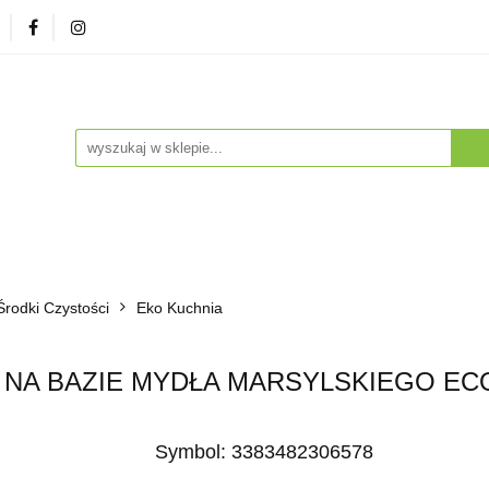
zna
Herbaty i Kawy
Soki i Napoje
Drogeria Na
enty
NA PREZENT
Dla Dzieci
Dla Zwierząt
ESTSELLERY
Soki i Napoje
Drogeria Naturalna
Witaminy i Su
Środki Czystości
BESTSELLERY
Eko Kuchnia
 NA BAZIE MYDŁA MARSYLSKIEGO ECO 
Symbol:
3383482306578