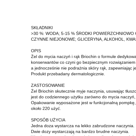
SKŁADNIKI
>30 %: WODA; 5-15 % ŚRODKI POWIERZCHNIOW
CZYNNE NIEJONOWE; GLICERYNA, ALKOHOL, KWAS M
OPIS
Żel do mycia naczyń i rąk Briochin o formule dedykow
konserwantów co czyni go bezpiecznym rozwiązaniem dl
a jednocześnie nie podrażnia skóry rąk, zapewniając j
Produkt przebadany dermatologicznie.
ZASTOSOWANIE
Żel Briochin skutecznie myje naczynia, usuwając tłuszc
jest do codziennego użytku zarówno do mycia naczyń, 
Opakowanie wyposażone jest w funkcjonalną pompkę, 
około 220 użyć.
SPOSÓB UŻYCIA
Jedna doza wystarcza na lekko zabrudzone naczynia.
Dwie dozy wystarczają na bardzo brudne naczynia.