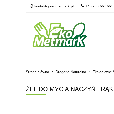
kontakt@ekometmark.pl
+48 790 664 661
Żywność Ekologic
Witaminy i Suplem
POLECAMY
B
Żywność Ekologiczna
Herbaty i Kawy
Strona główna
Dla Zwierząt
Drogeria Naturalna
BLOG
POLECAMY
Ekologiczne 
ŻEL DO MYCIA NACZYŃ I RĄK