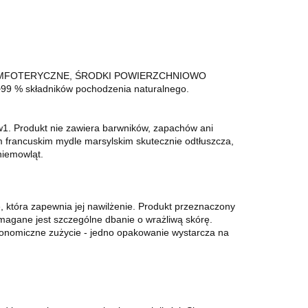
 AMFOTERYCZNE, ŚRODKI POWIERZCHNIOWO
składników pochodzenia naturalnego.
w1. Produkt nie zawiera barwników, zapachów ani
m francuskim mydle marsylskim skutecznie odtłuszcza,
niemowląt.
e, która zapewnia jej nawilżenie. Produkt przeznaczony
magane jest szczególne dbanie o wrażliwą skórę.
onomiczne zużycie - jedno opakowanie wystarcza na