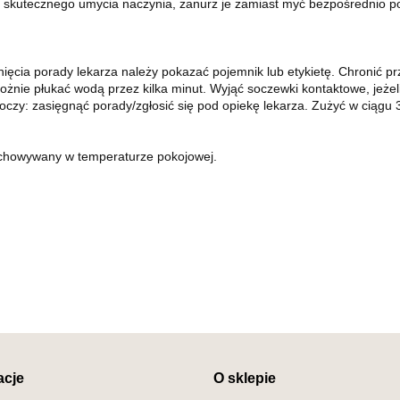
 skutecznego umycia naczynia, zanurz je zamiast myć bezpośrednio pod
nięcia porady lekarza należy pokazać pojemnik lub etykietę. Chronić 
żnie płukać wodą przez kilka minut. Wyjąć soczewki kontaktowe, jeżel
czy: zasięgnąć porady/zgłosić się pod opiekę lekarza. Zużyć w ciągu 
echowywany w temperaturze pokojowej.
acje
O sklepie