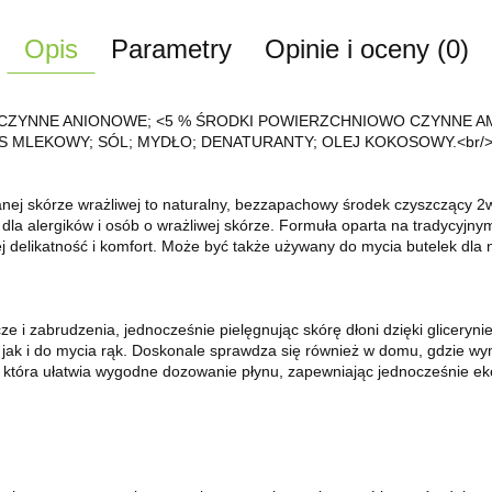
Opis
Parametry
Opinie i oceny (0)
O CZYNNE ANIONOWE; <5 % ŚRODKI POWIERZCHNIOWO CZYNNE
LEKOWY; SÓL; MYDŁO; DENATURANTY; OLEJ KOKOSOWY.<br/>99 % 
anej skórze wrażliwej to naturalny, bezzapachowy środek czyszczący 2
a alergików i osób o wrażliwej skórze. Formuła oparta na tradycyjny
ej delikatność i komfort. Może być także używany do mycia butelek dla 
ze i zabrudzenia, jednocześnie pielęgnując skórę dłoni dzięki gliceryni
jak i do mycia rąk. Doskonale sprawdza się również w domu, gdzie wy
która ułatwia wygodne dozowanie płynu, zapewniając jednocześnie ek