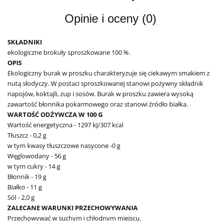
Opinie i oceny (0)
SKŁADNIKI
ekologiczne brokuły sproszkowane 100 %.
OPIS
Ekologiczny burak w proszku charakteryzuje się ciekawym smakiem z
nutą słodyczy. W postaci sproszkowanej stanowi pożywny składnik
napojów, koktajli, zup i sosów. Burak w proszku zawiera wysoką
zawartość błonnika pokarmowego oraz stanowi źródło białka.
WARTOŚĆ ODŻYWCZA W 100 G
Wartość energetyczna - 1297 kJ/307 kcal
Tłuszcz - 0,2 g
w tym kwasy tłuszczowe nasycone -0 g
Węglowodany - 56 g
w tym cukry - 14 g
Błonnik - 19 g
Białko - 11 g
Sól - 2,0 g
ZALECANE WARUNKI PRZECHOWYWANIA
Przechowywać w suchym i chłodnym miejscu.