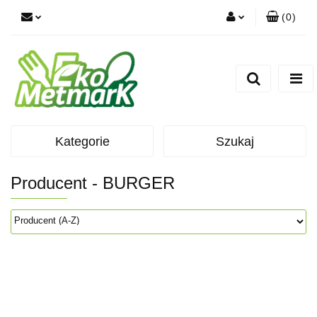
(
0
)
Zaloguj się
Zarejestruj się
Dodaj zgłoszenie
Kategorie
Szukaj
Producent - BURGER