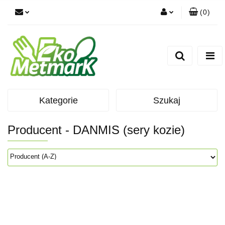
(
0
)
Zaloguj się
Zarejestruj się
Dodaj zgłoszenie
Kategorie
Szukaj
Producent - DANMIS (sery kozie)