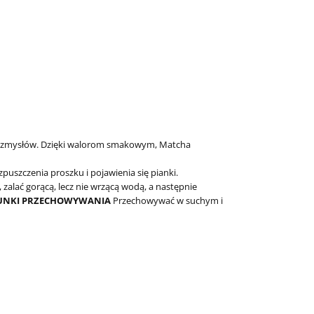
la zmysłów. Dzięki walorom smakowym, Matcha
zpuszczenia proszku i pojawienia się pianki.
alać gorącą, lecz nie wrzącą wodą, a następnie
UNKI PRZECHOWYWANIA
Przechowywać w suchym i