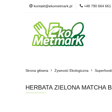
kontakt@ekometmark.pl
+48 790 664 661
Żywność Ekologic
Witaminy i Suplem
POLECAMY
B
Żywność Ekologiczna
Herbaty i Kawy
Strona główna
Dla Zwierząt
Żywność Ekologiczna
BLOG
POLECAMY
Superfood
HERBATA ZIELONA MATCHA B