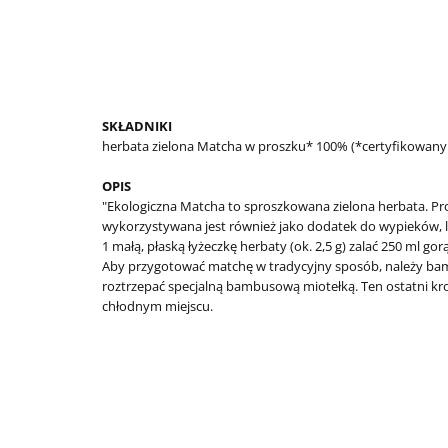
SKŁADNIKI
herbata zielona Matcha w proszku* 100% (*certyfikowany 
OPIS
"Ekologiczna Matcha to sproszkowana zielona herbata. 
wykorzystywana jest również jako dodatek do wypieków, lo
1 małą, płaską łyżeczkę herbaty (ok. 2,5 g) zalać 250 ml go
Aby przygotować matchę w tradycyjny sposób, należy bamb
roztrzepać specjalną bambusową miotełką. Ten ostatni kro
chłodnym miejscu.