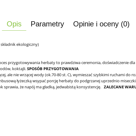
Opis
Parametry
Opinie i oceny (0)
składnik ekologiczny)
Proces przygotowywania herbaty to prawdziwa ceremonia, doświadczenie d
dów, koktajli.
SPOSÓB PRZYGOTOWANIA
rącej, ale nie wrzącej wody (ok.70-80 st. C), wymieszać szybkimi ruchami do ro
usową łyżeczką wsypać porcję herbaty do podgrzanej uprzednio miseczki, z
k sprawia, że napój ma gładką, jedwabistą konsystencję.
ZALECANE WAR