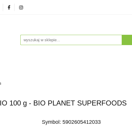
zna
Herbaty i Kawy
Soki i Napoje
Drogeria Na
enty
NA PREZENT
Dla Dzieci
Dla Zwierząt
ESTSELLERY
Soki i Napoje
Drogeria Naturalna
Witaminy i Su
s
BESTSELLERY
IO 100 g - BIO PLANET SUPERFOODS
Symbol:
5902605412033