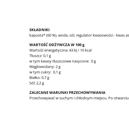
SKŁADNIKI
kapusta* (60 %), woda, sól, regulator kwasowości - kwas 
WARTOŚĆ ODŻYWCZA W 100 g
Wartość energetyczna: 43 kJ / 10 kcal
Tłuszcz: 0,1 g
w tym kwasy tłuszczowe nasycone: 0 g
Węglowodany: 2 g
w tym cukry: 0,1 g
Białko: 0,7 g
Sól: 2,2 g
ZALECANE WARUNKI PRZECHOWYWANIA
Przechowywać w suchym i chłodnym miejscu. Po otwarci