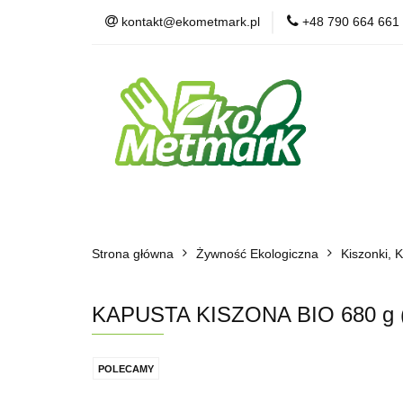
kontakt@ekometmark.pl
+48 790 664 661
Żywność Ekologic
Witaminy i Suplem
POLECAMY
B
Żywność Ekologiczna
Herbaty i Kawy
Strona główna
Dla Zwierząt
Żywność Ekologiczna
BLOG
POLECAMY
Kiszonki, 
KAPUSTA KISZONA BIO 680 g (
POLECAMY