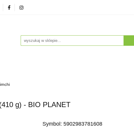
zna
Herbaty i Kawy
Soki i Napoje
Drogeria Na
enty
NA PREZENT
Dla Dzieci
Dla Zwierząt
ESTSELLERY
Soki i Napoje
Drogeria Naturalna
Witaminy i Su
Kimchi
BESTSELLERY
410 g) - BIO PLANET
Symbol:
5902983781608