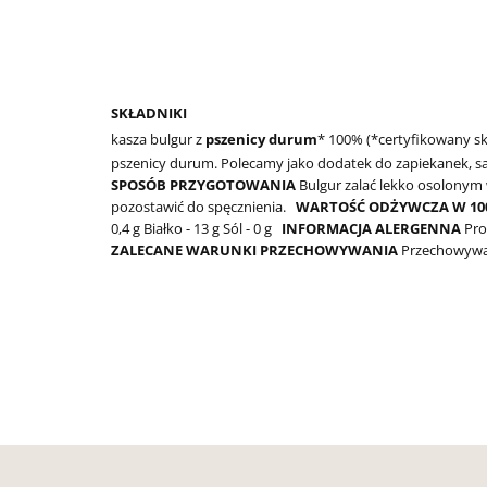
SKŁADNIKI
kasza bulgur z
pszenicy durum
* 100% (*certyfikowany sk
pszenicy durum. Polecamy jako dodatek do zapiekanek, sał
SPOSÓB PRZYGOTOWANIA
Bulgur zalać lekko osolonym w
pozostawić do spęcznienia.
WARTOŚĆ ODŻYWCZA W 100
0,4 g
Białko - 13 g
Sól - 0 g
INFORMACJA ALERGENNA
Pro
ZALECANE WARUNKI PRZECHOWYWANIA
Przechowywa