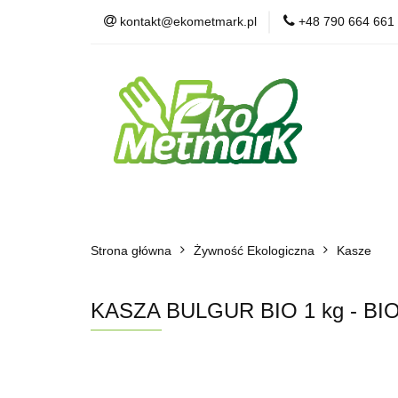
kontakt@ekometmark.pl
+48 790 664 661
Żywność Ekologic
Witaminy i Suplem
POLECAMY
B
Żywność Ekologiczna
Herbaty i Kawy
Strona główna
Dla Zwierząt
Żywność Ekologiczna
BLOG
POLECAMY
Kasze
KASZA BULGUR BIO 1 kg - BI