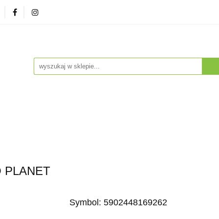
zna
Herbaty i Kawy
Soki i Napoje
Drogeria Na
enty
NA PREZENT
Dla Dzieci
Dla Zwierząt
ESTSELLERY
Soki i Napoje
Drogeria Naturalna
Witaminy i Su
BESTSELLERY
O PLANET
Symbol:
5902448169262