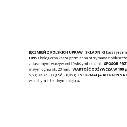
JĘCZMIEŃ Z POLSKICH UPRAW
SKŁADNIKI
kasza
jęczm
OPIS
Ekologiczna kasza jęczmienna otrzymana z obłuszczo
z duszonymi warzywami i świeżymi ziołami.
SPOSÓB PR
małym ogniu ok. 20 min.
WARTOŚĆ ODŻYWCZA W 100 g
5,6 g
Białko - 11 g
Sól - 0,05 g
INFORMACJA ALERGENNA
w suchym i chłodnym miejscu.