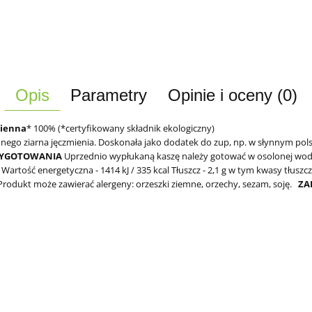
Opis
Parametry
Opinie i oceny (0)
ienna
* 100% (*certyfikowany składnik ekologiczny)
nego ziarna jęczmienia. Doskonała jako dodatek do zup, np. w słynnym pols
ZYGOTOWANIA
Uprzednio wypłukaną kaszę należy gotować w osolonej wodzie
Wartość energetyczna - 1414 kJ / 335 kcal
Tłuszcz - 2,1 g
w tym kwasy tłuszcz
Produkt może zawierać alergeny: orzeszki ziemne, orzechy, sezam, soję.
ZA