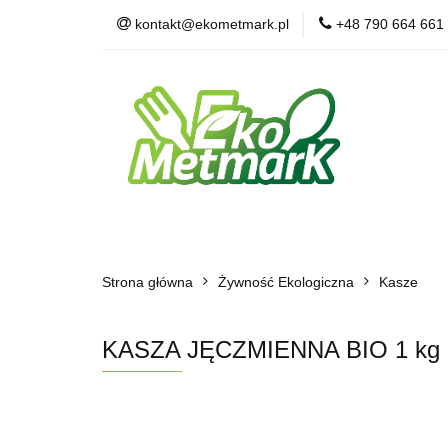
kontakt@ekometmark.pl
+48 790 664 661
Żywność Ekologic
Witaminy i Suplem
POLECAMY
B
Żywność Ekologiczna
Herbaty i Kawy
Strona główna
Dla Zwierząt
Żywność Ekologiczna
BLOG
POLECAMY
Kasze
KASZA JĘCZMIENNA BIO 1 kg 