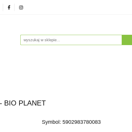
zna
Herbaty i Kawy
Soki i Napoje
Drogeria Na
enty
NA PREZENT
Dla Dzieci
Dla Zwierząt
ESTSELLERY
Soki i Napoje
Drogeria Naturalna
Witaminy i Su
BESTSELLERY
- BIO PLANET
Symbol:
5902983780083