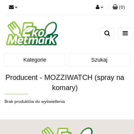
(
0
)
Zaloguj się
Zarejestruj się
Dodaj zgłoszenie
Kategorie
Szukaj
Producent - MOZZIWATCH (spray na
komary)
Brak produktów do wyświetlenia