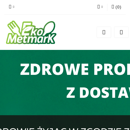
(
0
)
Zaloguj się
Zarejestruj się
Dodaj zgłoszenie