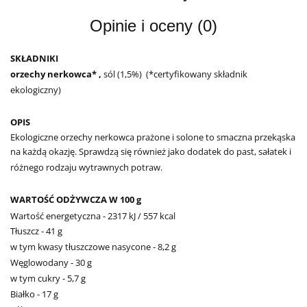
Opinie i oceny (0)
SKŁADNIKI
orzechy nerkowca* ,
sól (1,5%) (*certyfikowany składnik
ekologiczny)
OPIS
Ekologiczne orzechy nerkowca prażone i solone to smaczna przekąska
na każdą okazję. Sprawdzą się również jako dodatek do past, sałatek i
różnego rodzaju wytrawnych potraw.
WARTOŚĆ ODŻYWCZA W 100 g
Wartość energetyczna - 2317 kJ / 557 kcal
Tłuszcz - 41 g
w tym kwasy tłuszczowe nasycone - 8,2 g
Węglowodany - 30 g
w tym cukry - 5,7 g
Białko - 17 g