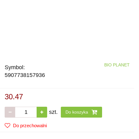
BIO PLANET
Symbol:
5907738157936
30.47
szt.
Do koszyka
Do przechowalni