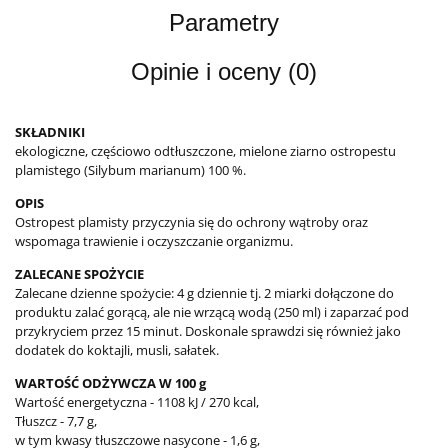
Parametry
Opinie i oceny (0)
SKŁADNIKI
ekologiczne, częściowo odtłuszczone, mielone ziarno ostropestu
plamistego (Silybum marianum) 100 %.
OPIS
Ostropest plamisty przyczynia się do ochrony wątroby oraz
wspomaga trawienie i oczyszczanie organizmu.
ZALECANE SPOŻYCIE
Zalecane dzienne spożycie: 4 g dziennie tj. 2 miarki dołączone do
produktu zalać gorącą, ale nie wrzącą wodą (250 ml) i zaparzać pod
przykryciem przez 15 minut. Doskonale sprawdzi się również jako
dodatek do koktajli, musli, sałatek.
WARTOŚĆ ODŻYWCZA W 100 g
Wartość energetyczna - 1108 kJ / 270 kcal,
Tłuszcz - 7,7 g,
w tym kwasy tłuszczowe nasycone - 1,6 g,