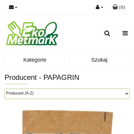
(
0
)
Zaloguj się
Zarejestruj się
Dodaj zgłoszenie
Kategorie
Szukaj
Producent - PAPAGRIN