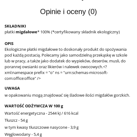
Opinie i oceny (0)
SKŁADNIKI
płatki
migdałowe
* 100% (*certyfikowany składnik ekologiczny)
OPIS
Ekologiczne płatki migdałowe to doskonały produkt do spożywania
pod każdą postacią. Polecamy jako samodzielną przekąskę w szkole
lub w pracy, a także jako dodatek do wypieków, deserów, musli, do
porannej owsianki oraz likierów i nalewek owocowych.<?
xml:namespace prefix = "o" ns = "urn:schemas-microsoft-
com:office:office" />
UWAGA
w opakowaniu mogą znajdować się śladowe ilości migdałów gorzkich.
WARTOŚĆ ODŻYWCZA W 100 g
Wartość energetyczna - 2544 kJ / 616 kcal
Tłuszcz - 54 g
w tym kwasy tłuszczowe nasycone - 3,9 g
Węglowodany - 5,4 g