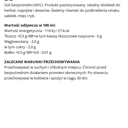
Sok bezpośredni (NFC). Produkt pasteryzowany. Idealny dodatek do
herbat, napojów i deserów. Świetny również do podkreślenia smaku
sałatek, mięs i ryb.
Wartość odżywcza w 100 ml:
Wartość energetyczna - 116 kJ / 27 kcal
Tłuszcz <0,5 g<BR>w tym kwasy tłuszczowe nasycone - 0 g
Węglowodany - 2,0 g
w tym cukry - 2,0 g
Białko <0,5 g<BR>Sól - 0,01 g
ZALECANE WARUNKI PRZECHOWYWANIA
Przechowywać w suchym i chłodnym miejscu. Chronić przed
bezpośrednim działaniem promieni słonecznych. Po otwarciu
przechowywać w lodówce i spożyć w ciągu 30 dni.