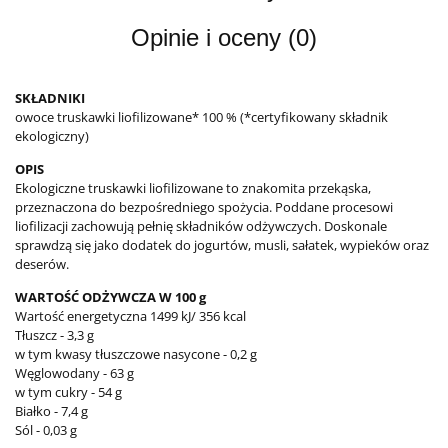
Opinie i oceny (0)
SKŁADNIKI
owoce truskawki liofilizowane* 100 % (*certyfikowany składnik
ekologiczny)
OPIS
Ekologiczne truskawki liofilizowane to znakomita przekąska,
przeznaczona do bezpośredniego spożycia. Poddane procesowi
liofilizacji zachowują pełnię składników odżywczych. Doskonale
sprawdzą się jako dodatek do jogurtów, musli, sałatek, wypieków oraz
deserów.
WARTOŚĆ ODŻYWCZA W 100 g
Wartość energetyczna 1499 kJ/ 356 kcal
Tłuszcz - 3,3 g
w tym kwasy tłuszczowe nasycone - 0,2 g
Węglowodany - 63 g
w tym cukry - 54 g
Białko - 7,4 g
Sól - 0,03 g