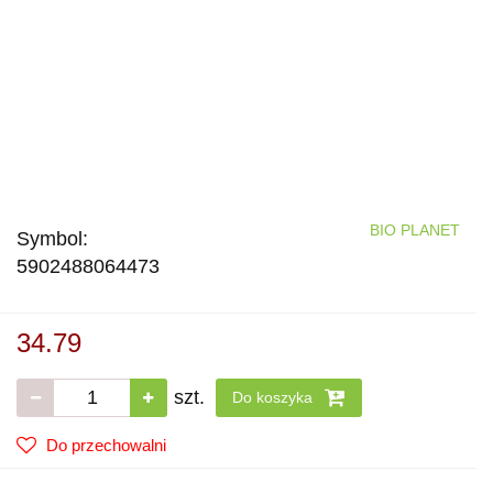
BIO PLANET
Symbol:
5902488064473
34.79
szt.
Do koszyka
Do przechowalni