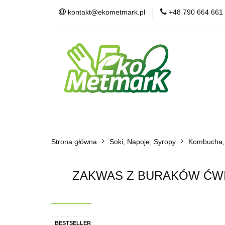
kontakt@ekometmark.pl
+48 790 664 661
Żywność Ekologic
Witaminy i Suplem
POLECAMY
B
Żywność Ekologiczna
Herbaty i Kawy
Strona główna
Dla Zwierząt
Soki, Napoje, Syropy
BLOG
POLECAMY
Kombucha,
ZAKWAS Z BURAKÓW ĆWI
BESTSELLER