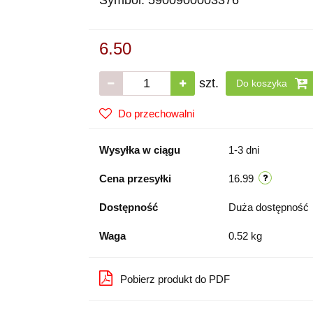
Symbol:
5900900003376
6.50
szt.
Do koszyka
Do przechowalni
Wysyłka w ciągu
1-3 dni
Cena przesyłki
16.99
Dostępność
Duża dostępność
Waga
0.52 kg
Pobierz produkt do PDF