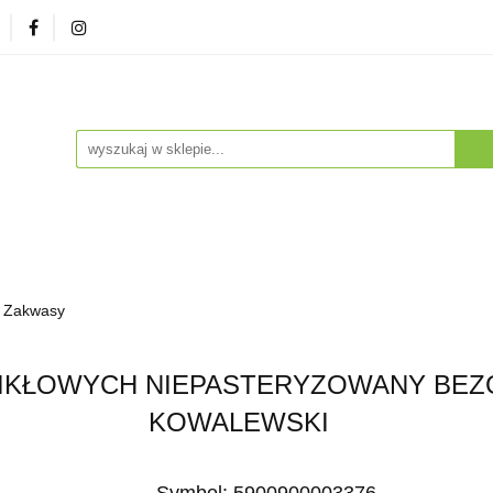
zna
Herbaty i Kawy
Soki i Napoje
Drogeria Na
enty
NA PREZENT
Dla Dzieci
Dla Zwierząt
ESTSELLERY
Soki i Napoje
Drogeria Naturalna
Witaminy i Su
 Zakwasy
BESTSELLERY
KŁOWYCH NIEPASTERYZOWANY BEZGL
KOWALEWSKI